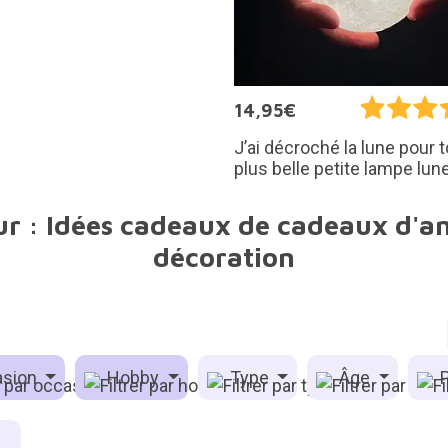
14,95€
J’ai décroché la lune pour to
plus belle petite lampe lun
ur : Idées cadeaux de cadeaux d'a
décoration
sion
Hobby
Type
Âge
P