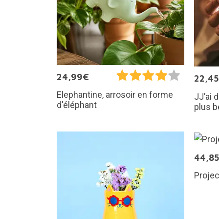
24,99€
22,4
Elephantine, arrosoir en forme
JJ’ai d
d'éléphant
plus b
44,8
Projec