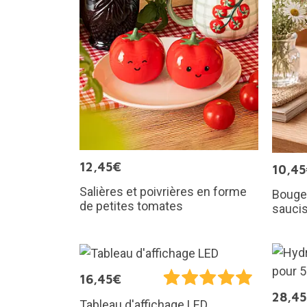
12,45€
10,4
Salières et poivrières en forme
Bougeo
de petites tomates
sauci
16,45€
28,4
Tableau d'affichage LED