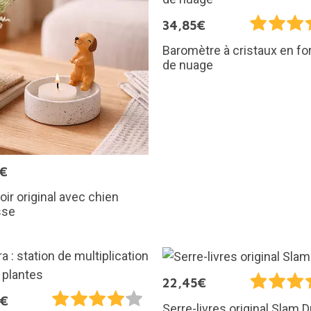
34,85€
Baromètre à cristaux en f
de nuage
5€
ir original avec chien
sse
22,45€
5€
Serre-livres original Slam 