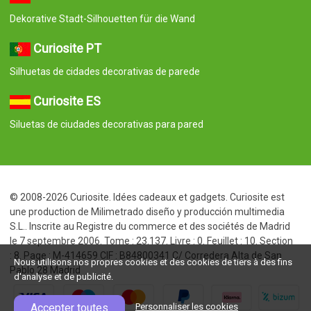
Dekorative Stadt-Silhouetten für die Wand
Curiosite PT
Silhuetas de cidades decorativas de parede
Curiosite ES
Siluetas de ciudades decorativas para pared
© 2008-2026 Curiosite. Idées cadeaux et gadgets. Curiosite est
une production de Milimetrado diseño y producción multimedia
S.L.. Inscrite au Registre du commerce et des sociétés de Madrid
le 7 septembre 2006. Tome : 23.137. Livre : 0. Feuillet : 10. Section
: 8. Page : M-414659 CIF : B84800341 C/ Corredera Alta de San
Pablo 28 Madrid
Nous utilisons nos propres cookies et des cookies de tiers à des fins
d'analyse et de publicité.
Accepter toutes
Personnaliser les cookies