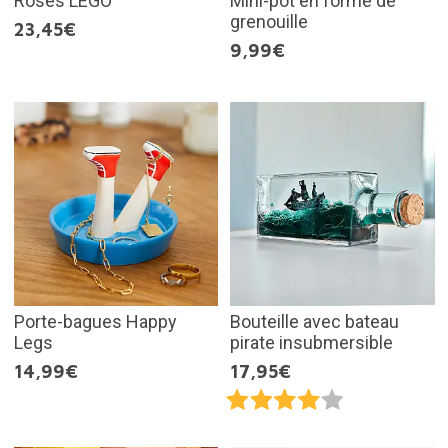
Roses LEGO
Mini-pot en forme de
grenouille
23,45€
9,99€
Porte-bagues Happy
Bouteille avec bateau
Legs
pirate insubmersible
14,99€
17,95€