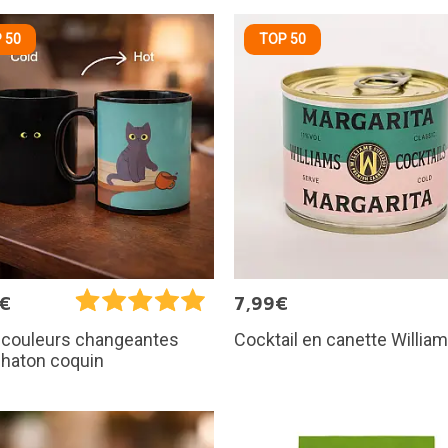
 50
TOP 50
0€
7,99€
Cocktail en canette Willia
 couleurs changeantes
chaton coquin