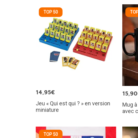
TOP 50
TOP
14,95€
15,9
Jeu « Qui est qui ? » en version
Mug à
miniature
avec 
TOP 50