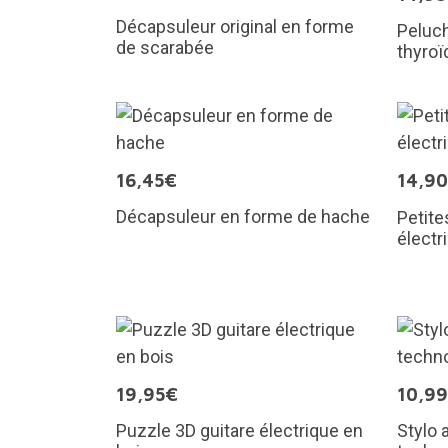
Décapsuleur original en forme
Peluch
de scarabée
thyroï
16,45€
14,9
Décapsuleur en forme de hache
Petite
électr
19,95€
10,9
Puzzle 3D guitare électrique en
Stylo 