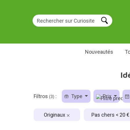
Nouveautés
To
Id
Filtros
:
Type
Prix
(3)
Originaux
Pas chers < 20 