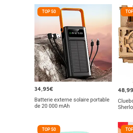
TOP 50
TOP
34,95€
48,9
Batterie externe solaire portable
Cluebo
de 20 000 mAh
Sherl
TOP 50
TOP