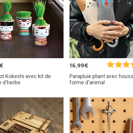
5€
16,99€
ot Kokeshi avec kit de
Parapluie pliant avec hous
e d'herbe
forme d'animal