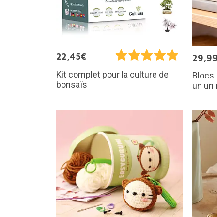
22,45€
29,9
Kit complet pour la culture de
Blocs 
bonsaïs
un un 