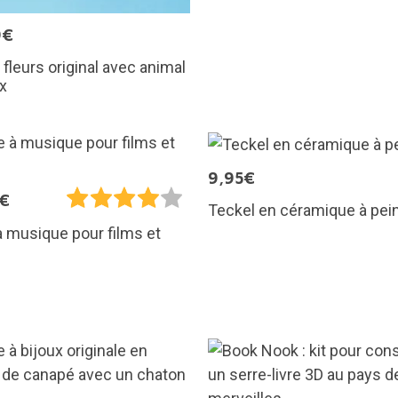
9€
 fleurs original avec animal
x
9,95€
5€
Teckel en céramique à pei
à musique pour films et