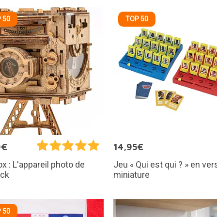
 50
TOP 50
9€
14,95€
Jeu « Qui est qui ? » en ver
x : L'appareil photo de
miniature
ock
 50