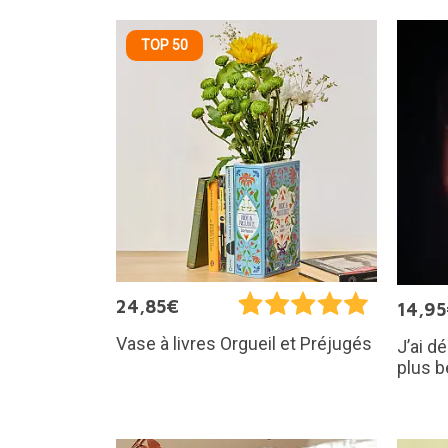
TOP 50
24,85€
14,9
Vase à livres Orgueil et Préjugés
J’ai dé
plus b