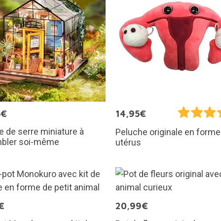
5€
14,95€
 de serre miniature à
Peluche originale en forme
bler soi-même
utérus
€
20,99€