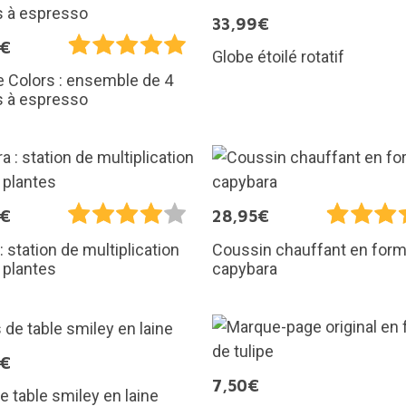
33,99€
5€
Globe étoilé rotatif
 Colors : ensemble de 4
s à espresso
5€
28,95€
: station de multiplication
Coussin chauffant en for
 plantes
capybara
5€
7,50€
e table smiley en laine