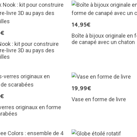
14,95€
5€
Boîte à bijoux originale en
de canapé avec un chaton
ook : kit pour construire
re-livre 3D au pays des
lles
19,99€
0€
Vase en forme de livre
erres originaux en forme
arabées