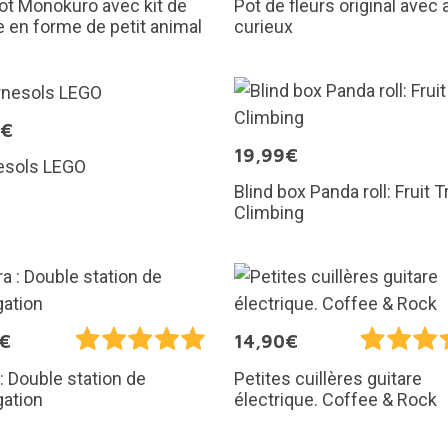
ot Monokuro avec kit de
Pot de fleurs original avec
e en forme de petit animal
curieux
9€
19,99€
esols LEGO
Blind box Panda roll: Fruit T
Climbing
5€
14,90€
: Double station de
Petites cuillères guitare
gation
électrique. Coffee & Rock