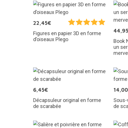
22,45€
44,9
Figures en papier 3D en forme
d’oiseaux Plego
Book N
un ser
mervei
6,45€
14,0
Décapsuleur original en forme
Sous-v
de scarabée
de sc