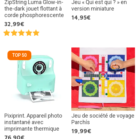
ZipString Luma Glow-in-
Jeu « Qui est qui ? » en
the-dark jouet flottant à
version miniature
corde phosphorescente
14,95€
32,99€
TOP 50
Pixiprint. Appareil photo
Jeu de société de voyage
instantané avec
Parchís
imprimante thermique
19,99€
76,90€