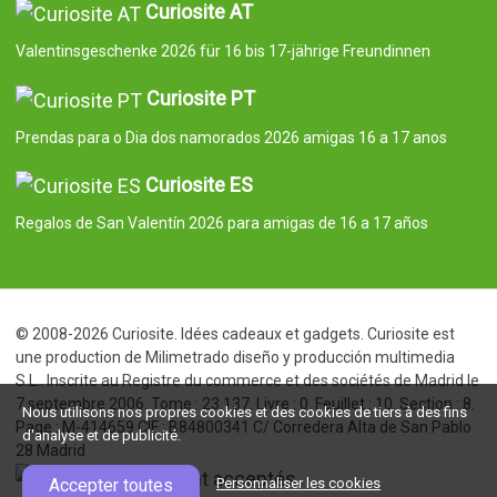
Curiosite AT
Valentinsgeschenke 2026 für 16 bis 17-jährige Freundinnen
Curiosite PT
Prendas para o Dia dos namorados 2026 amigas 16 a 17 anos
Curiosite ES
Regalos de San Valentín 2026 para amigas de 16 a 17 años
© 2008-2026 Curiosite. Idées cadeaux et gadgets. Curiosite est
une production de Milimetrado diseño y producción multimedia
S.L.. Inscrite au Registre du commerce et des sociétés de Madrid le
7 septembre 2006. Tome : 23.137. Livre : 0. Feuillet : 10. Section : 8.
Nous utilisons nos propres cookies et des cookies de tiers à des fins
Page : M-414659 CIF : B84800341 C/ Corredera Alta de San Pablo
d'analyse et de publicité.
28 Madrid
Accepter toutes
Personnaliser les cookies