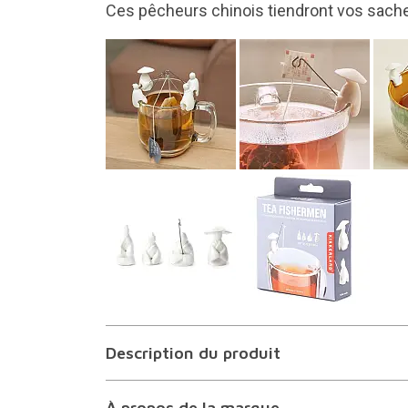
Ils sont fabriqués en silicone et en acier 
Description du produit
À propos de la marque