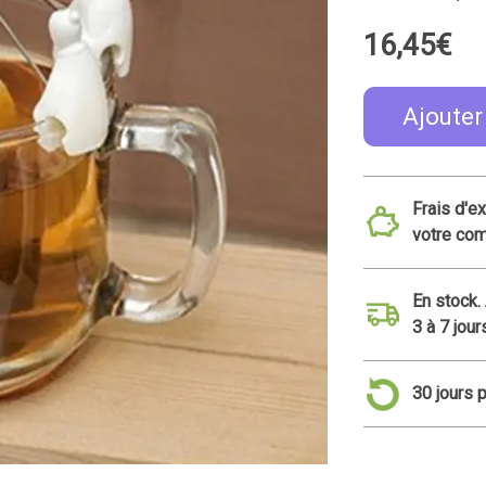
16,45€
Ajouter
Frais d'e
votre co
En stock.
3 à 7 jour
30 jours 