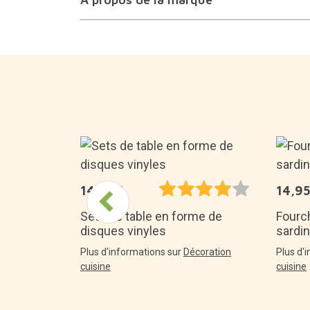
14,95€
14,9
our toi : la
pe lune
Sets de table en forme de
Fourch
disques vinyles
sardi
lairage et
Plus d'informations sur
Décoration
Plus d'
cuisine
cuisine