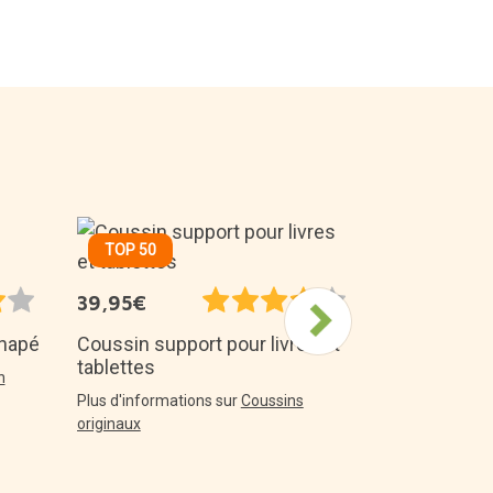
TOP 50
14,95€
39,95€
Boîte à bijo
chats
anapé
Coussin support pour livres et
tablettes
Plus d'informa
n
Plus d'informations sur
Coussins
originaux