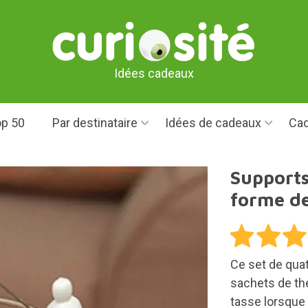
Idées cadeaux
p 50
Par destinataire
Idées de cadeaux
Cad
Supports
forme de
Ce set de qua
sachets de thé
tasse lorsque 