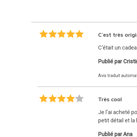
C'est très orig
C'était un cadea
Cristina
Publié par Crist
Avis traduit autom
Très cool
Je l'ai acheté po
petit détail et 
Ana
Publié par Ana