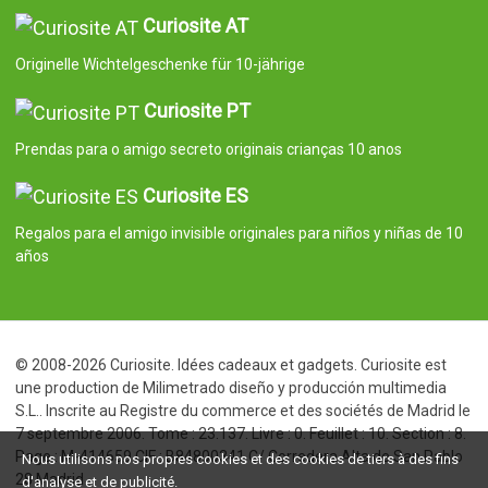
Curiosite AT
Originelle Wichtelgeschenke für 10-jährige
Curiosite PT
Prendas para o amigo secreto originais crianças 10 anos
Curiosite ES
Regalos para el amigo invisible originales para niños y niñas de 10
años
© 2008-2026 Curiosite. Idées cadeaux et gadgets. Curiosite est
une production de Milimetrado diseño y producción multimedia
S.L.. Inscrite au Registre du commerce et des sociétés de Madrid le
7 septembre 2006. Tome : 23.137. Livre : 0. Feuillet : 10. Section : 8.
Page : M-414659 CIF : B84800341 C/ Corredera Alta de San Pablo
Nous utilisons nos propres cookies et des cookies de tiers à des fins
28 Madrid
d'analyse et de publicité.