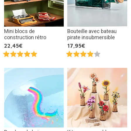
Mini blocs de
Bouteille avec bateau
construction rétro
pirate insubmersible
22,45€
17,95€