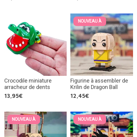
NOUVEAU À
Crocodile miniature
Figurine à assembler de
arracheur de dents
Krilin de Dragon Ball
13,95€
12,45€
NOUVEAU À
NOUVEAU À