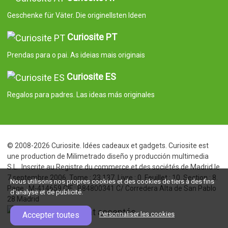
Geschenke für Väter. Die originellsten Ideen
Curiosite PT
Prendas para o pai. As ideias mais originais
Curiosite ES
Regalos para padres. Las ideas más originales
© 2008-2026 Curiosite. Idées cadeaux et gadgets. Curiosite est
une production de Milimetrado diseño y producción multimedia
S.L.. Inscrite au Registre du commerce et des sociétés de Madrid le
7 septembre 2006. Tome : 23.137. Livre : 0. Feuillet : 10. Section : 8.
Nous utilisons nos propres cookies et des cookies de tiers à des fins
Page : M-414659 CIF : B84800341 C/ Corredera Alta de San Pablo
d'analyse et de publicité.
28 Madrid
Accepter toutes
Personnaliser les cookies