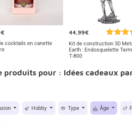
9€
44,99€
e cocktails en canette
Kit de construction 3D Met
ms
Earth : Endosquelette Term
T-800
e produits pour : Idées cadeaux pa
sion
Hobby
Type
Âge
P