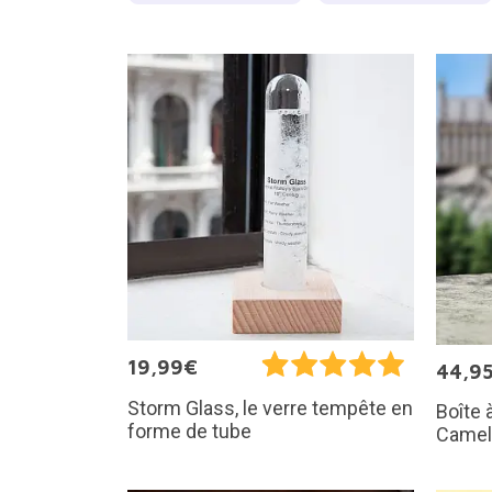
19,99€
44,9
Storm Glass, le verre tempête en
Boîte 
forme de tube
Camel