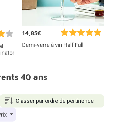
14,85€
Demi-verre à vin Half Full
al
inator
rents 40 ans
Classer par ordre de pertinence
rix