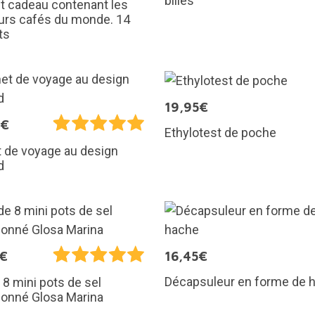
billes
t cadeau contenant les
urs cafés du monde. 14
ts
19,95€
9€
Ethylotest de poche
 de voyage au design
d
5€
16,45€
Décapsuleur en forme de 
 8 mini pots de sel
sonné Glosa Marina