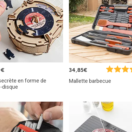
9€
34,85€
secrète en forme de
Mallette barbecue
e-disque