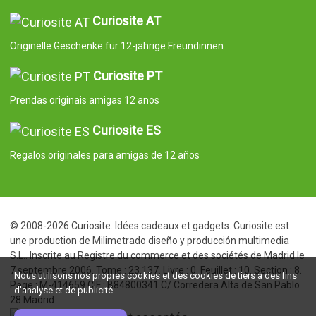
Curiosite AT
Originelle Geschenke für 12-jährige Freundinnen
Curiosite PT
Prendas originais amigas 12 anos
Curiosite ES
Regalos originales para amigas de 12 años
© 2008-2026 Curiosite. Idées cadeaux et gadgets. Curiosite est
une production de Milimetrado diseño y producción multimedia
S.L.. Inscrite au Registre du commerce et des sociétés de Madrid le
7 septembre 2006. Tome : 23.137. Livre : 0. Feuillet : 10. Section : 8.
Nous utilisons nos propres cookies et des cookies de tiers à des fins
Page : M-414659 CIF : B84800341 C/ Corredera Alta de San Pablo
d'analyse et de publicité.
28 Madrid