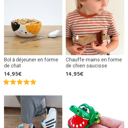
Bol à déjeuner en forme
Chauffe-mains en forme
de chat
de chien saucisse
14,95€
14,95€