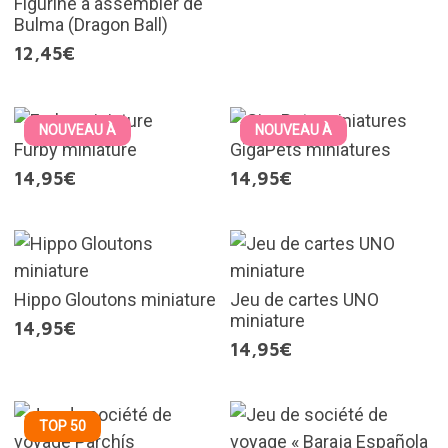
Figurine à assembler de
Bulma (Dragon Ball)
12,45€
NOUVEAU À
NOUVEAU À
Furby miniature
GigaPets miniatures
14,95€
14,95€
Hippo Gloutons miniature
Jeu de cartes UNO
miniature
14,95€
14,95€
TOP 50