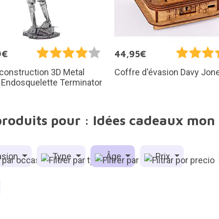
9€
44,95€
 construction 3D Metal
Coffre d'évasion Davy Jon
: Endosquelette Terminator
produits pour : Idées cadeaux mon
sion
Type
Âge
Prix