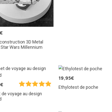
5€
 construction 3D Metal
: Star Wars Millennium
n
19,95€
9€
Ethylotest de poche
 de voyage au design
d