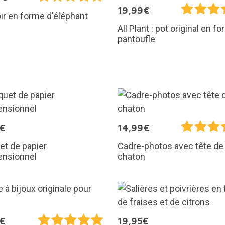
19,99€
ir en forme d'éléphant
All Plant : pot original en f
pantoufle
5€
14,99€
t de papier
Cadre-photos avec tête de
ensionnel
chaton
5€
19,95€