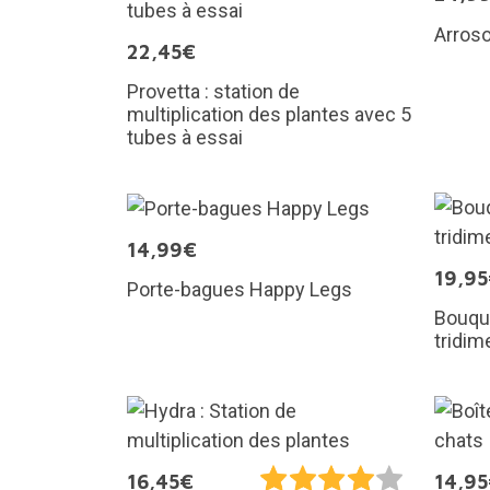
Arroso
22,45€
Provetta : station de
multiplication des plantes avec 5
tubes à essai
14,99€
19,9
Porte-bagues Happy Legs
Bouque
tridim
16,45€
14,9