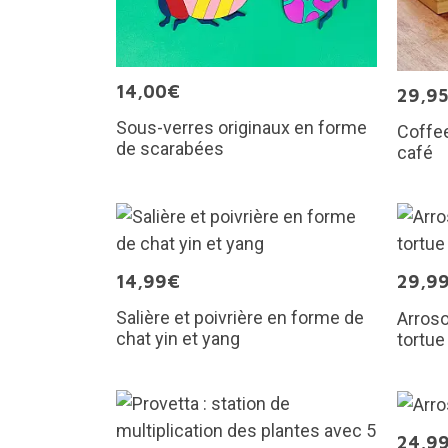
14,00€
29,9
Sous-verres originaux en forme
Coffee
de scarabées
café
14,99€
29,9
Salière et poivrière en forme de
Arroso
chat yin et yang
tortue
24,9