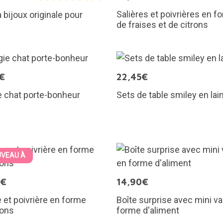
Salières et poivrières en f
à bijoux originale pour
de fraises et de citrons
€
22,45€
 chat porte-bonheur
Sets de table smiley en lai
VEAU À
5€
14,90€
e et poivrière en forme
Boîte surprise avec mini v
sons
forme d'aliment