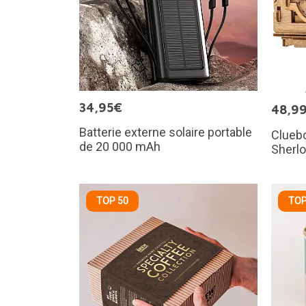
34,95€
48,9
Batterie externe solaire portable
Cluebo
de 20 000 mAh
Sherl
TOP 50
TOP