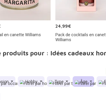
€
24,99€
il en canette Williams
Pack de cocktails en canet
Williams
e produits pour : Idées cadeaux h
sion
Hobby
Type
Âge
P