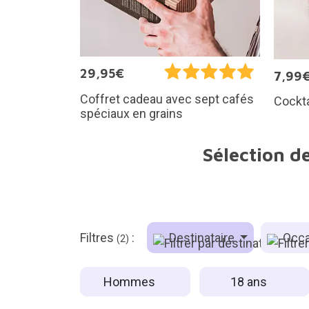
29,95€
7,99
Coffret cadeau avec sept cafés
Cockta
spéciaux en grains
Sélection d
Filtres
:
Destinataire
Occa
(2)
Hommes
18 ans