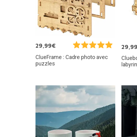
29,99€
29,9
ClueFrame : Cadre photo avec
Cluebo
puzzles
labyri