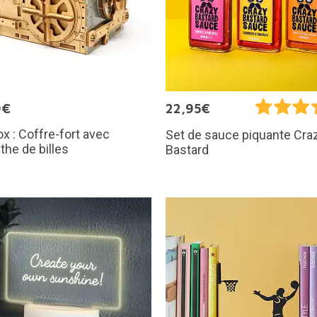
9€
22,95€
x : Coffre-fort avec
Set de sauce piquante Cra
nthe de billes
Bastard