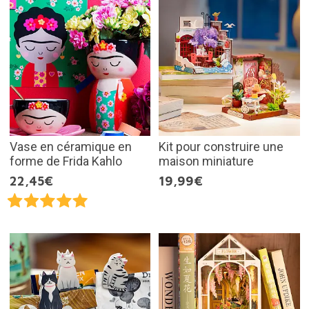
Vase en céramique en
Kit pour construire une
forme de Frida Kahlo
maison miniature
22,45€
19,99€