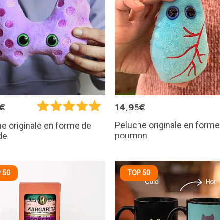
5€
14,95€
Peluche originale en forme
e originale en forme de
poumon
de
 50
TOP 50