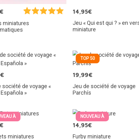
5€
14,95€
Jeu « Qui est qui ? » en ver
s miniatures
miniature
matiques
TOP 50
9€
19,99€
 société de voyage «
Jeu de société de voyage
 Española »
Parchís
VEAU À
NOUVEAU À
5€
14,95€
ts miniatures
Furby miniature