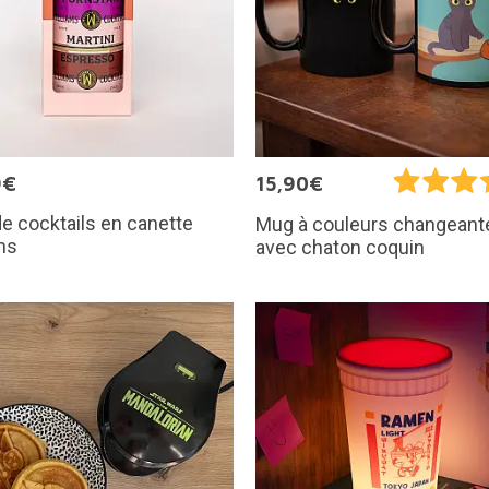
9€
15,90€
e cocktails en canette
Mug à couleurs changeant
ms
avec chaton coquin