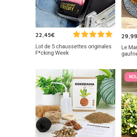
22,45€
29,9
Lot de 5 chaussettes originales
Le Man
F*cking Week
gaufri
NOU