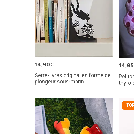
14,90€
14,9
Serre-livres original en forme de
Peluch
plongeur sous-marin
thyroï
TOP