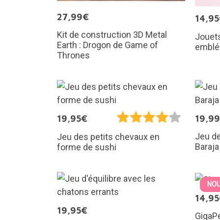
27,99€
14,9
Kit de construction 3D Metal
Jouet
Earth : Drogon de Game of
emblé
Thrones
19,95€
19,9
Jeu de
Jeu des petits chevaux en
Baraja
forme de sushi
NOU
14,9
19,95€
GigaPe