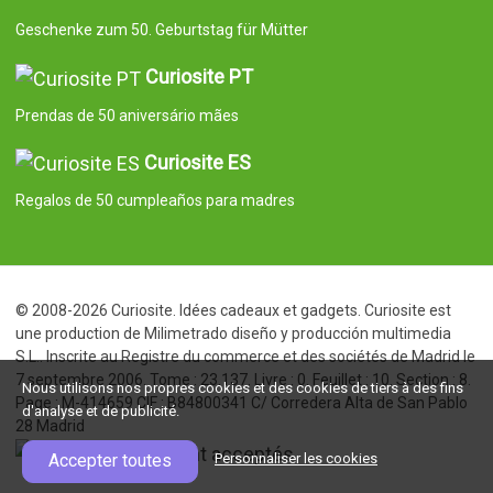
Geschenke zum 50. Geburtstag für Mütter
Curiosite PT
Prendas de 50 aniversário mães
Curiosite ES
Regalos de 50 cumpleaños para madres
© 2008-2026 Curiosite. Idées cadeaux et gadgets. Curiosite est
une production de Milimetrado diseño y producción multimedia
S.L.. Inscrite au Registre du commerce et des sociétés de Madrid le
7 septembre 2006. Tome : 23.137. Livre : 0. Feuillet : 10. Section : 8.
Nous utilisons nos propres cookies et des cookies de tiers à des fins
Page : M-414659 CIF : B84800341 C/ Corredera Alta de San Pablo
d'analyse et de publicité.
28 Madrid
Accepter toutes
Personnaliser les cookies