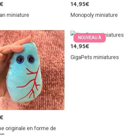
5€
14,95€
an miniature
Monopoly miniature
NOUVEAU À
14,95€
GigaPets miniatures
5€
e originale en forme de
on