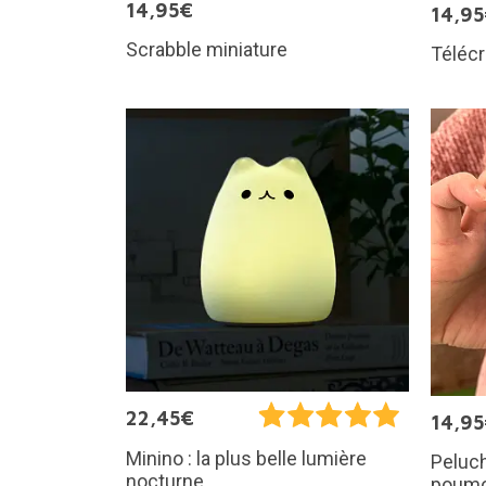
14,95€
14,9
Scrabble miniature
Télécr
22,45€
14,9
Minino : la plus belle lumière
Peluch
nocturne
poum