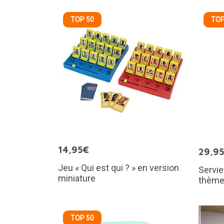
TOP 50
TOP
14,95€
29,9
Jeu « Qui est qui ? » en version
Servie
miniature
thème
TOP 50