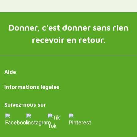
J’autorise le traitement de
mes données pour pouvoir
recevoir des offres de
produits et des informations
qui peuvent m’intéresser.
Responsable du fichier : Curiosite (marque déposée de
Milimetrado Diseño y Producción Multimedia S.L.). Finalité : envoi
d'information sur les commandes, les produits ou les services.
Légitimation : consentement.Destinataires : aucune donnée ne
sera communiquée à des tiers. Droits : accès, rectification et
suppression des données, ainsi que d'autres droits, comme
indiqué dans les informations complémentaires.Des
informations détaillées supplémentaires sont disponibles dans
notre
Politique de confidentialité et de protection des données