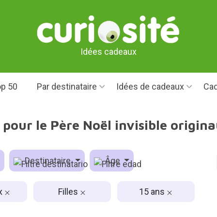
Idées cadeaux
p 50
Par destinataire
Idées de cadeaux
Cad
pour le Père Noël invisible originau
Destinataire
Âge
x
Filles
15 ans