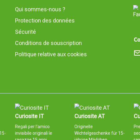
Qui sommes-nous ?
Protection des données
Sécurité
Co
Conditions de souscription
Politique relative aux cookies
Curiosite IT
Curiosite AT
Cu
Regali per l'amico
Originelle
Pr
15-
invisibile originali le
Wichtelgeschenke für 15-
sec
ragazze 15 anni
jährige Mädchen
rap