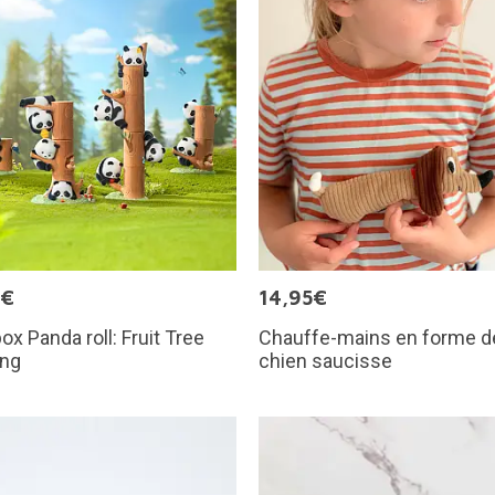
9€
14,95€
box Panda roll: Fruit Tree
Chauffe-mains en forme d
ing
chien saucisse