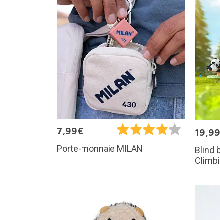
7,99€
19,9
Porte-monnaie MILAN
Blind 
Climb