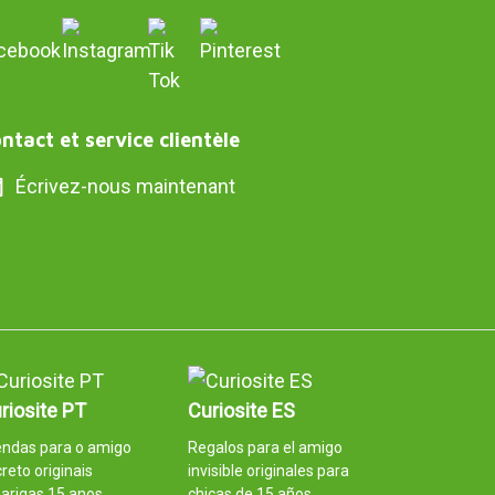
ntact et service clientèle
Écrivez-nous maintenant
riosite PT
Curiosite ES
endas para o amigo
Regalos para el amigo
reto originais
invisible originales para
arigas 15 anos
chicas de 15 años