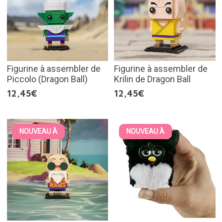
Figurine à assembler de
Figurine à assembler de
Piccolo (Dragon Ball)
Krilin de Dragon Ball
12,45€
12,45€
NOUVEAU À
NOUVEAU À