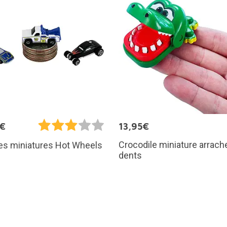
5€
13,95€
Crocodile miniature arrach
es miniatures Hot Wheels
dents