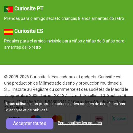
Curiosite PT
Prendas para o amigo secreto crianças 8 anos amantes do retro
Curiosite ES
Regalos para el amigo invisible para niños y niñas de 8 años para
amantes de lo retro
© 2008-2026 Curiosite. Idées cadeaux et gadgets. Curiosite est
une production de Milimetrado diseño y producción multimedia
S.L.. Inscrite au Registre du commerce et des sociétés de Madrid le
7 septembre 2006. Tome : 23.137. Livre : 0. Feuillet : 10. Section : 8.
Page : M-414659 CIF : B84800341 C/ Corredera Alta de San Pablo
Nous utilisons nos propres cookies et des cookies de tiers à des fins
28 Madrid
d'analyse et de publicité.
Accepter toutes
Personnaliser les cookies