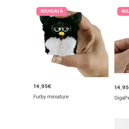
NOUVEAU À
NOU
14,95€
14,9
Furby miniature
GigaPe