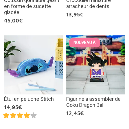
Coussin gonflable géant
Crocodile miniature
en forme de sucette
arracheur de dents
glacée
13,95€
45,00€
NOUVEAU À
Étui en peluche Stitch
Figurine à assembler de
Goku Dragon Ball
14,95€
12,45€