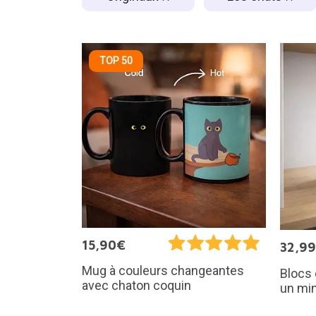
TOP 50
15,90€
32,9
Mug à couleurs changeantes
Blocs 
avec chaton coquin
un min