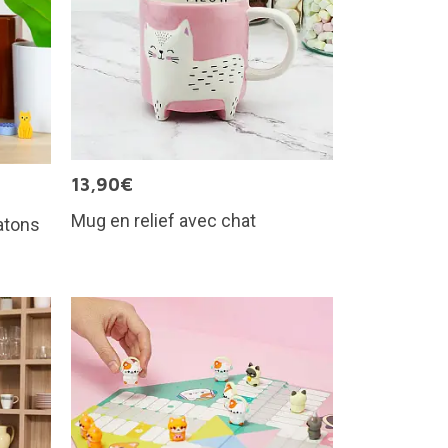
13,90€
Mug en relief avec chat
hatons