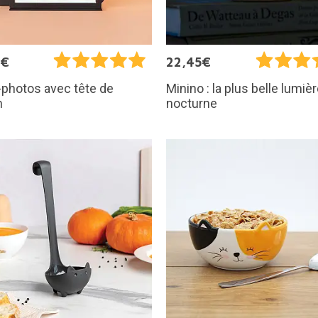
9€
22,45€
photos avec tête de
Minino : la plus belle lumiè
n
nocturne