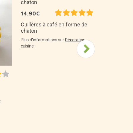
8,45€
14,90€
Set de man
dans un étu
Cuillères à café en forme de
chaton
Plus d'informa
design pour f
Plus d'informations sur
Décoration
cuisine
n