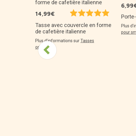
6,99
14,99€
enant une
Porte
de fleurs
Tasse avec couvercle en forme
Plus d'
de cafetière italienne
pour s
talogue
Plus d'informations sur
Tasses
originales