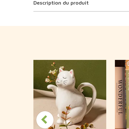
Description du produit
ction rétro
ys design