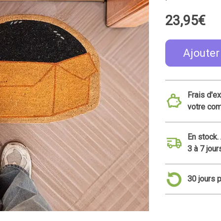
23,95€
Ajouter
Frais d'e
votre co
En stock.
3 à 7 jour
30 jours 