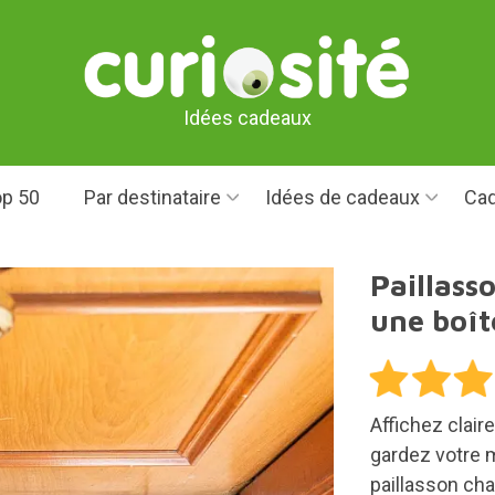
Idées cadeaux
p 50
Par destinataire
Idées de cadeaux
Cad
Paillass
une boît
Affichez clair
gardez votre 
paillasson cha