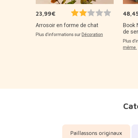
23,99€
48,4
Arrosoir en forme de chat
Book N
de ser
Plus d'informations sur
Décoration
Plus d'
même.
Cat
Paillassons originaux