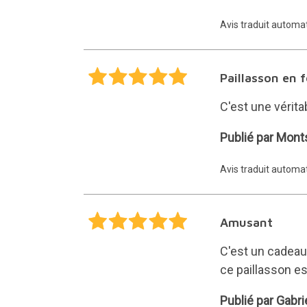
López
Avis traduit autom
Paillasson en 
C'est une véritab
Montse
Publié par Mont
Avis traduit autom
Amusant
C'est un cadeau
ce paillasson est
Gabriela
Publié par Gabri