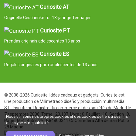
Curiosite AT
Originelle Geschenke für 13-jährige Teenager
Curiosite PT
Prendas originais adolescentes 13 anos
Curiosite ES
Regalos originales para adolescentes de 13 años
© 2008-2026 Curiosite. Idées cadeaux et gadgets. Curiosite est
une production de Milimetrado diseño y producción multimedia
S.L.. Inscrite au Registre du commerce et des sociétés de Madrid le
7 septembre 2006. Tome : 23.137. Livre : 0. Feuillet : 10. Section : 8.
Nous utilisons nos propres cookies et des cookies de tiers à des fins
Page : M-414659 CIF : B84800341 C/ Corredera Alta de San Pablo
d'analyse et de publicité.
28 Madrid
Personnaliser les cookies