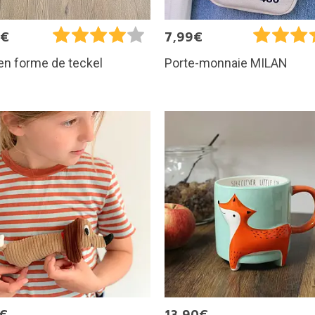
5€
7,99€
en forme de teckel
Porte-monnaie MILAN
5€
13,90€