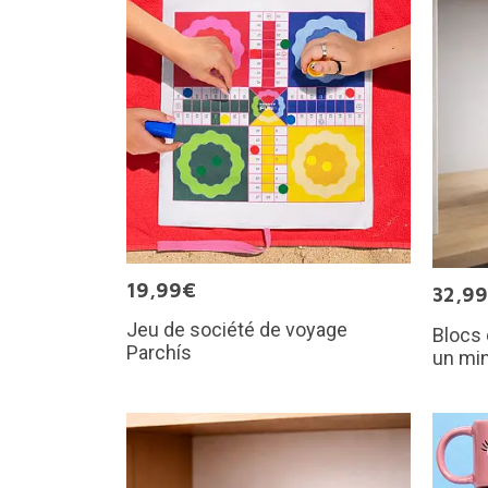
19,99€
32,9
Jeu de société de voyage
Blocs 
Parchís
un min