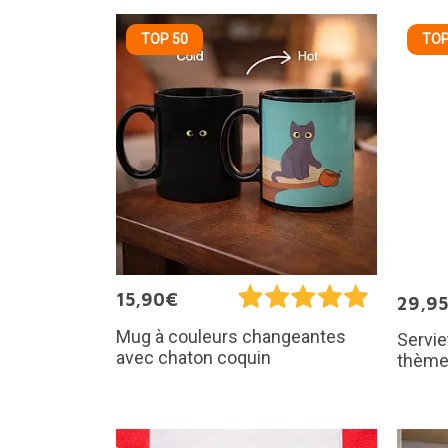
TOP 50
TOP
15,90€
29,9
Mug à couleurs changeantes
Servie
avec chaton coquin
thème