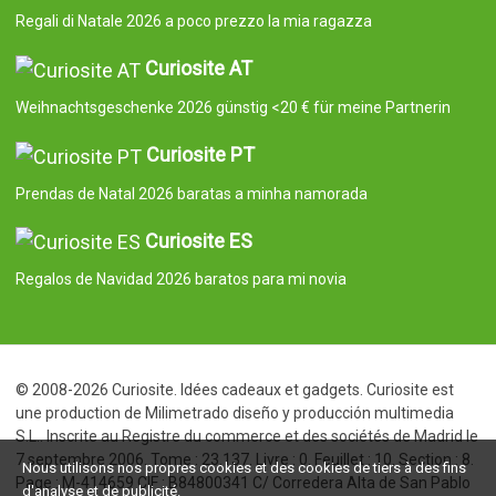
Regali di Natale 2026 a poco prezzo la mia ragazza
Curiosite AT
Weihnachtsgeschenke 2026 günstig <20 € für meine Partnerin
Curiosite PT
Prendas de Natal 2026 baratas a minha namorada
Curiosite ES
Regalos de Navidad 2026 baratos para mi novia
© 2008-2026 Curiosite. Idées cadeaux et gadgets. Curiosite est
une production de Milimetrado diseño y producción multimedia
S.L.. Inscrite au Registre du commerce et des sociétés de Madrid le
7 septembre 2006. Tome : 23.137. Livre : 0. Feuillet : 10. Section : 8.
Nous utilisons nos propres cookies et des cookies de tiers à des fins
Page : M-414659 CIF : B84800341 C/ Corredera Alta de San Pablo
d'analyse et de publicité.