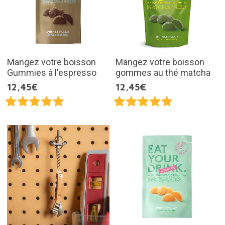
Mangez votre boisson
Mangez votre boisson
Gummies à l'espresso
gommes au thé matcha
12,45€
12,45€