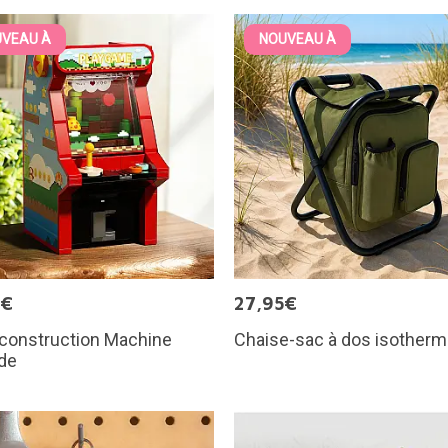
VEAU À
NOUVEAU À
9€
27,95€
 construction Machine
Chaise-sac à dos isother
de