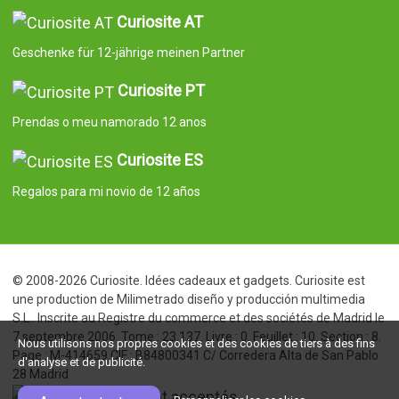
Curiosite AT
Geschenke für 12-jährige meinen Partner
Curiosite PT
Prendas o meu namorado 12 anos
Curiosite ES
Regalos para mi novio de 12 años
© 2008-2026 Curiosite. Idées cadeaux et gadgets. Curiosite est
une production de Milimetrado diseño y producción multimedia
S.L.. Inscrite au Registre du commerce et des sociétés de Madrid le
7 septembre 2006. Tome : 23.137. Livre : 0. Feuillet : 10. Section : 8.
Nous utilisons nos propres cookies et des cookies de tiers à des fins
Page : M-414659 CIF : B84800341 C/ Corredera Alta de San Pablo
d'analyse et de publicité.
28 Madrid