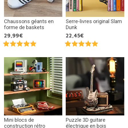
Chaussons géants en
Serre-livres original Slam
forme de baskets
Dunk
29,99€
22,45€
Mini blocs de
Puzzle 3D guitare
construction rétro
électrique en bois