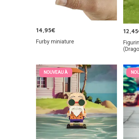
14,95€
12,45
Furby miniature
Figuri
(Drago
NOUVEAU À
NOU