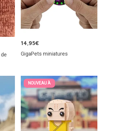
14,95€
GigaPets miniatures
 de
NOUVEAU À