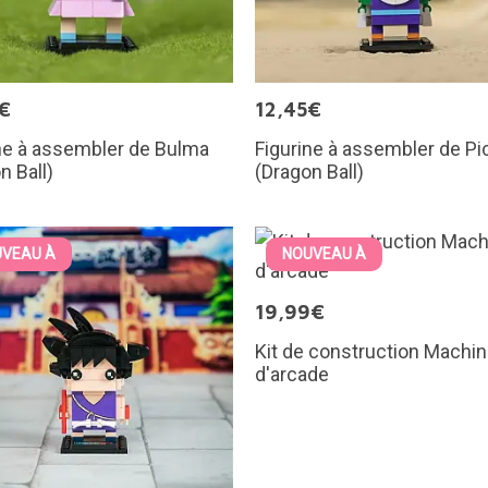
€
12,45€
ne à assembler de Bulma
Figurine à assembler de Pi
n Ball)
(Dragon Ball)
VEAU À
NOUVEAU À
19,99€
Kit de construction Machi
d'arcade