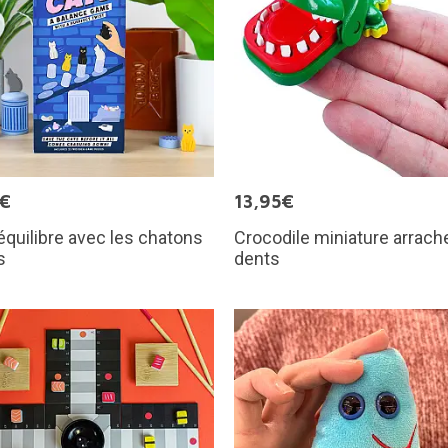
5€
13,95€
équilibre avec les chatons
Crocodile miniature arrach
s
dents