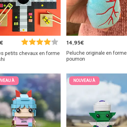
5€
14,95€
Peluche originale en forme
s petits chevaux en forme
poumon
hi
VEAU À
NOUVEAU À