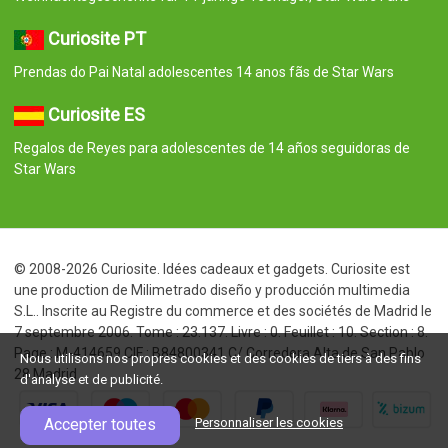
Curiosite PT
Prendas do Pai Natal adolescentes 14 anos fãs de Star Wars
Curiosite ES
Regalos de Reyes para adolescentes de 14 años seguidoras de
Star Wars
© 2008-2026 Curiosite. Idées cadeaux et gadgets. Curiosite est
une production de Milimetrado diseño y producción multimedia
S.L.. Inscrite au Registre du commerce et des sociétés de Madrid le
7 septembre 2006. Tome : 23.137. Livre : 0. Feuillet : 10. Section : 8.
Page : M-414659 CIF : B84800341 C/ Corredera Alta de San Pablo
Nous utilisons nos propres cookies et des cookies de tiers à des fins
28 Madrid
d'analyse et de publicité.
Accepter toutes
Personnaliser les cookies