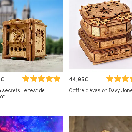
5€
44,95€
à secrets Le test de
Coffre d'évasion Davy Jon
ot