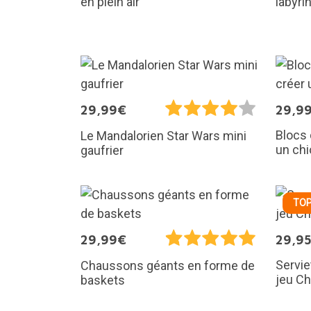
en plein air
labyri
29,99€
29,9
Blocs 
Le Mandalorien Star Wars mini
un chi
gaufrier
TOP
29,99€
29,9
Servie
Chaussons géants en forme de
jeu C
baskets