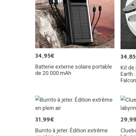
34,95€
34,8
Batterie externe solaire portable
Kit de
de 20 000 mAh
Earth 
Falco
31,99€
29,9
Burrito à jeter. Édition extrême
Cluebo