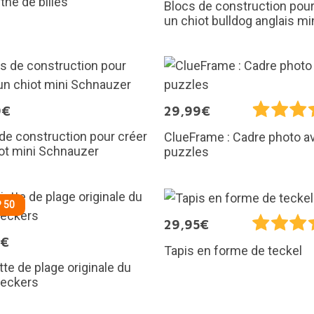
nthe de billes
Blocs de construction pour
un chiot bulldog anglais mi
9€
29,99€
de construction pour créer
ClueFrame : Cadre photo a
ot mini Schnauzer
puzzles
 50
29,95€
5€
Tapis en forme de teckel
tte de plage originale du
heckers