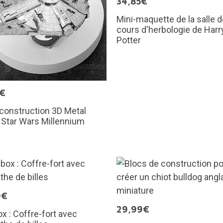
34,85€
Mini-maquette de la salle 
cours d'herbologie de Harr
Potter
5€
 construction 3D Metal
: Star Wars Millennium
n
9€
29,99€
x : Coffre-fort avec