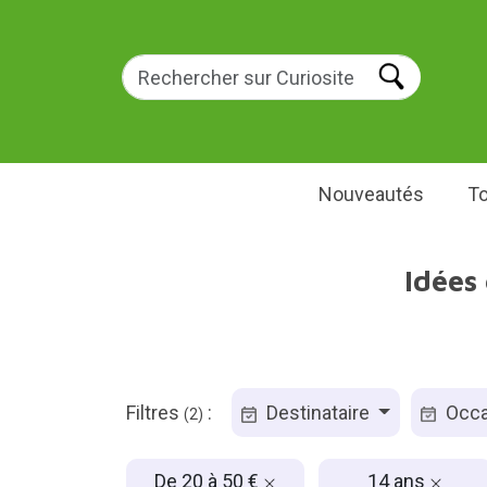
Nouveautés
To
Idées
Filtres
:
Destinataire
Occa
(2)
De 20 à 50 €
14 ans