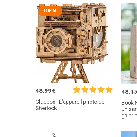
TOP 50
48,99€
48,4
Cluebox : L'appareil photo de
Book N
Sherlock
un ser
galeri