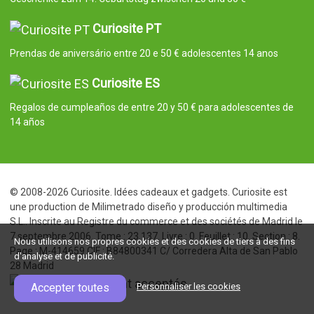
Curiosite PT
Prendas de aniversário entre 20 e 50 € adolescentes 14 anos
Curiosite ES
Regalos de cumpleaños de entre 20 y 50 € para adolescentes de
14 años
© 2008-2026 Curiosite. Idées cadeaux et gadgets. Curiosite est
une production de Milimetrado diseño y producción multimedia
S.L.. Inscrite au Registre du commerce et des sociétés de Madrid le
7 septembre 2006. Tome : 23.137. Livre : 0. Feuillet : 10. Section : 8.
Nous utilisons nos propres cookies et des cookies de tiers à des fins
Page : M-414659 CIF : B84800341 C/ Corredera Alta de San Pablo
d'analyse et de publicité.
28 Madrid
Accepter toutes
Personnaliser les cookies