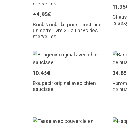
11,95
44,95€
Chauss
is sex
Book Nook : kit pour construire
un serre-livre 3D au pays des
merveilles
10,45€
34,8
Bougeoir original avec chien
Baromè
saucisse
de nu