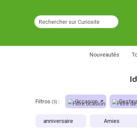
Nouveautés
To
I
Filtros
:
Occasion
Destina
(3)
anniversaire
Amies