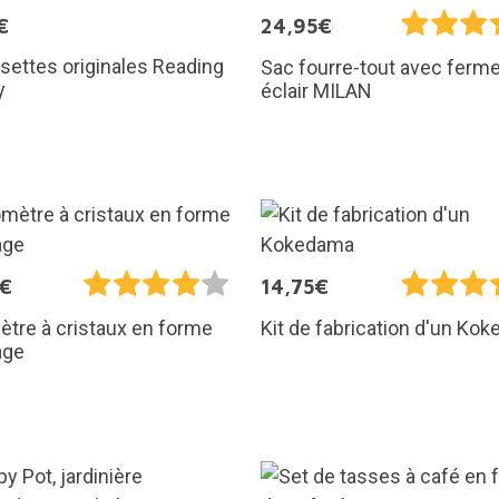
€
24,95€
ettes originales Reading
Sac fourre-tout avec ferm
y
éclair MILAN
5€
14,75€
tre à cristaux en forme
Kit de fabrication d'un Ko
age