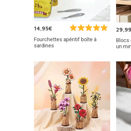
14,95€
29,9
Fourchettes apéritif boîte à
Blocs 
sardines
un min