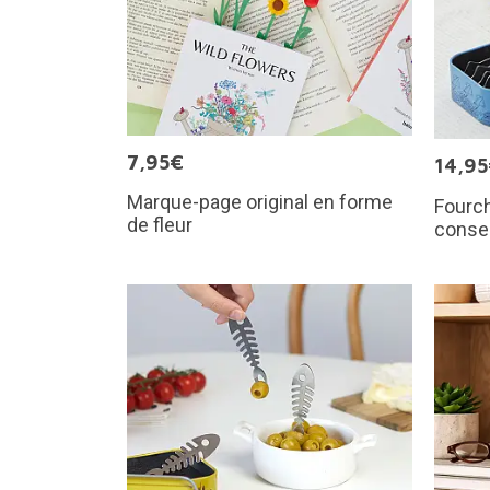
7,95€
14,9
Marque-page original en forme
Fourch
de fleur
conse