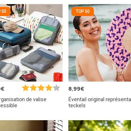
 50
TOP 50
0€
8,99€
Éventail original représent
organisation de valise
teckels
essible