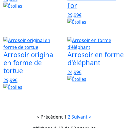
l'or
29,99€
Arrosoir original
Arrosoir en forme
en forme de
d'éléphant
tortue
24,99€
29,99€
‹‹ Précédent
1
2
Suivant
››