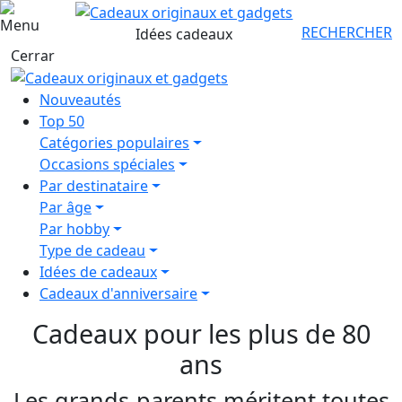
Panier
RECHERCHER
Idées cadeaux
Cerrar
Nouveautés
Top 50
Catégories populaires
Occasions spéciales
Par destinataire
Par âge
Par hobby
Type de cadeau
Idées de cadeaux
Cadeaux d'anniversaire
Cadeaux pour les plus de 80
ans
Les grands-parents méritent toutes