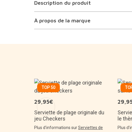
Description du produit
À propos de la marque
TOP 50
TOP
29,95€
29,9
ux en forme
ve
Serviette de plage originale du
Servie
jeu Checkers
le th
coration
Plus d'informations sur
Serviettes de
Plus d'