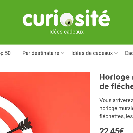
Idées cadeaux
p 50
Par destinataire
Idées de cadeaux
Cad
Horloge 
de fléch
Vous arrivere
horloge murale
fléchettes, le
22,45€