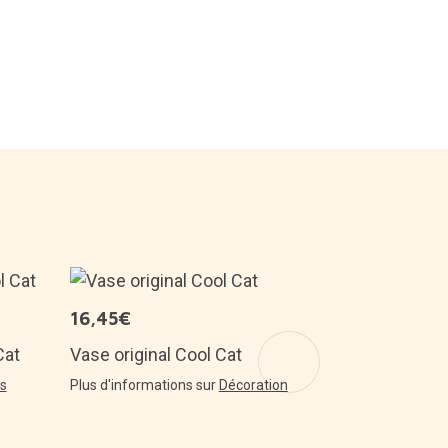
7,95€
16,45€
Marque-page
Cat
Vase original Cool Cat
de fleur
es
Plus d'informations sur
Décoration
Plus d'informa