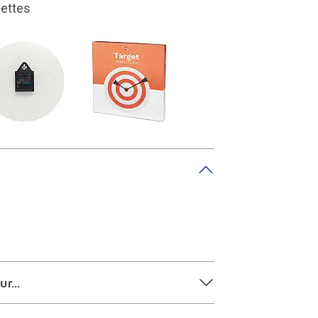
e 30 cm de diamètre
r...