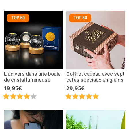
TOP 50
TOP 50
L'univers dans une boule
Coffret cadeau avec sept
de cristal lumineuse
cafés spéciaux en grains
19,95€
29,95€