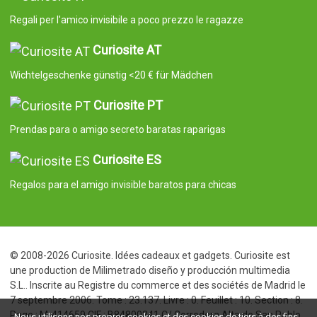
Regali per l'amico invisibile a poco prezzo le ragazze
Curiosite AT
Wichtelgeschenke günstig <20 € für Mädchen
Curiosite PT
Prendas para o amigo secreto baratas raparigas
Curiosite ES
Regalos para el amigo invisible baratos para chicas
© 2008-2026 Curiosite. Idées cadeaux et gadgets. Curiosite est
une production de Milimetrado diseño y producción multimedia
S.L.. Inscrite au Registre du commerce et des sociétés de Madrid le
7 septembre 2006. Tome : 23.137. Livre : 0. Feuillet : 10. Section : 8.
Page : M-414659 CIF : B84800341 C/ Corredera Alta de San Pablo
Nous utilisons nos propres cookies et des cookies de tiers à des fins