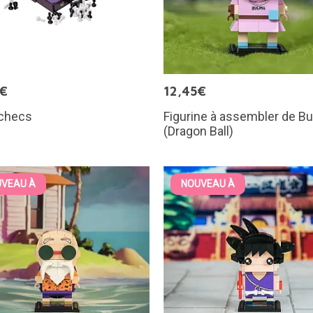
5€
12,45€
échecs
Figurine à assembler de B
(Dragon Ball)
VEAU À
NOUVEAU À