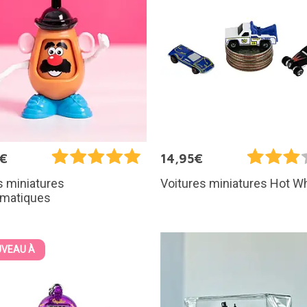
5€
14,95€
s miniatures
Voitures miniatures Hot W
matiques
VEAU À