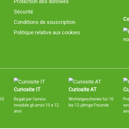
Protection des données
Sécurité
Co
Conditions de souscription
Politique relative aux cookies
no
Curiosite IT
Curiosite AT
Cu
10
Regali per l'amico
Wichtelgeschenke für 10
Pr
invisibile gli amici 10 a 12
bis 12-jährige Freunde
sec
anni
an