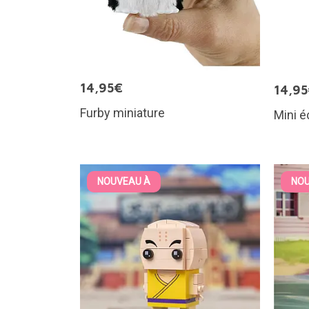
14,95€
14,9
Furby miniature
Mini 
NOUVEAU À
NOU