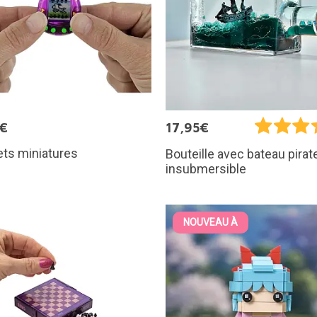
5€
17,95€
ts miniatures
Bouteille avec bateau pirat
insubmersible
NOUVEAU À