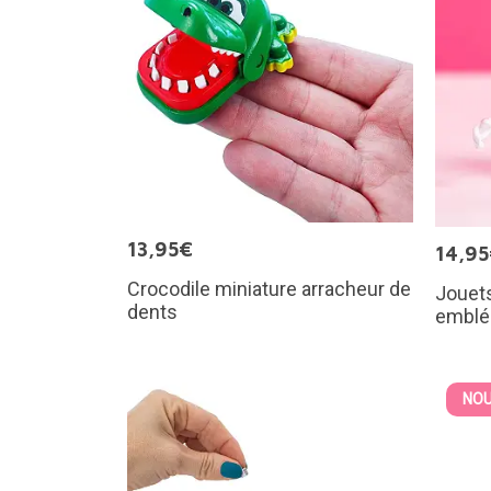
13,95€
14,9
Crocodile miniature arracheur de
Jouet
dents
emblé
NOU