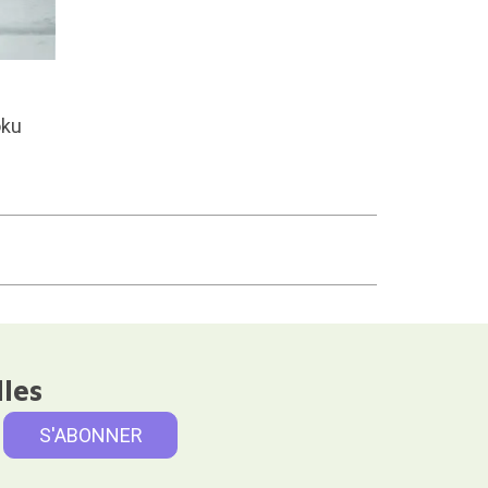
oku
lles