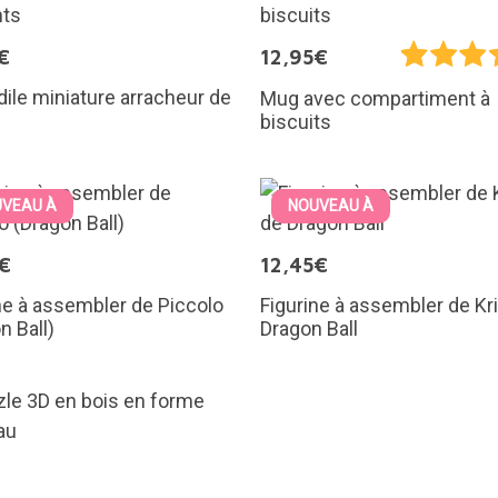
€
12,95€
ile miniature arracheur de
Mug avec compartiment à
biscuits
VEAU À
NOUVEAU À
€
12,45€
ne à assembler de Piccolo
Figurine à assembler de Kri
n Ball)
Dragon Ball
€