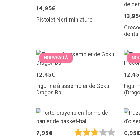
14,95€
13,95
Pistolet Nerf miniature
Crocod
dents
NOUVEAU À
NOU
12,45€
12,45
Figurine à assembler de Goku
Figuri
Dragon Ball
(Drago
7,95€
6,95