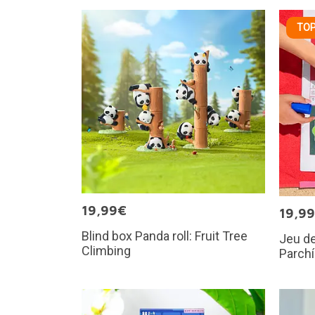
TOP
19,99€
19,9
Blind box Panda roll: Fruit Tree
Jeu de
Climbing
Parch