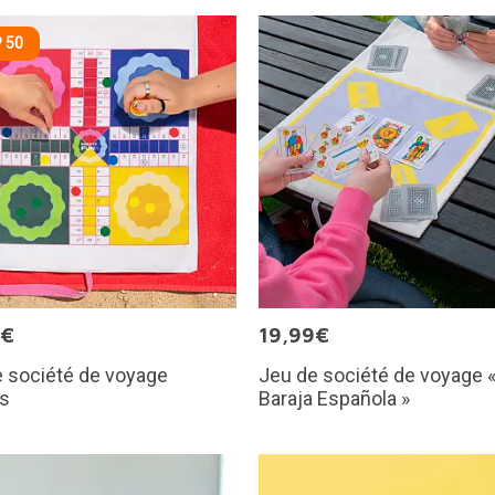
 50
9€
19,99€
 société de voyage
Jeu de société de voyage 
ís
Baraja Española »