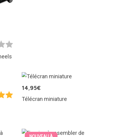
heels
14,95€
Télécran miniature
NOUVEAU À