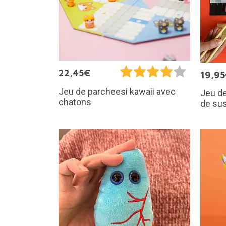
22,45€
19,9
Jeu de parcheesi kawaii avec
Jeu de
chatons
de sus