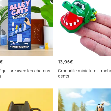
5€
13,95€
équilibre avec les chatons
Crocodile miniature arrach
s
dents