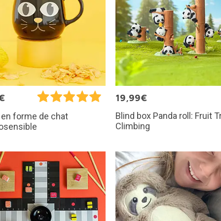
€
19,99€
Blind box Panda roll: Fruit T
 en forme de chat
Climbing
osensible