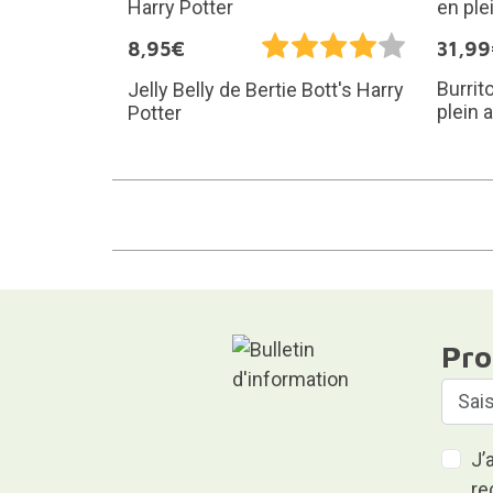
8,95€
31,9
Burrit
Jelly Belly de Bertie Bott's Harry
plein a
Potter
Pro
J’
re