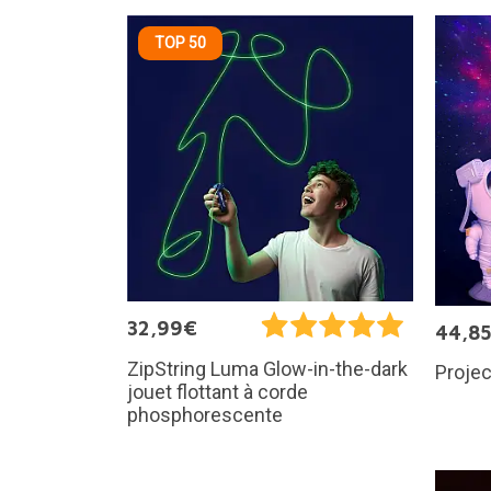
TOP 50
32,99€
44,8
ZipString Luma Glow-in-the-dark
Projec
jouet flottant à corde
phosphorescente