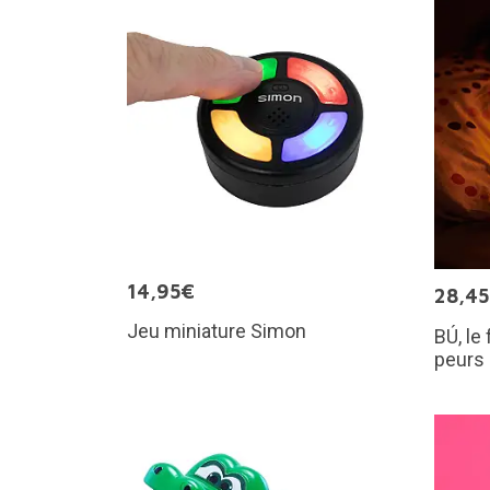
14,95€
28,4
Jeu miniature Simon
BÚ, le
peurs