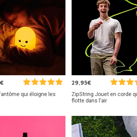
5€
29,95€
 fantôme qui éloigne les
ZipString Jouet en corde q
flotte dans l'air