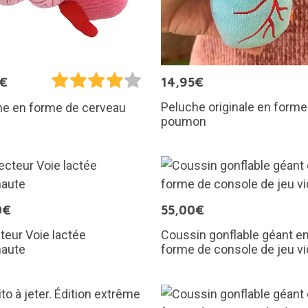
5€
14,95€
Peluche originale en forme
he en forme de cerveau
poumon
0€
55,00€
teur Voie lactée
Coussin gonflable géant e
naute
forme de console de jeu v