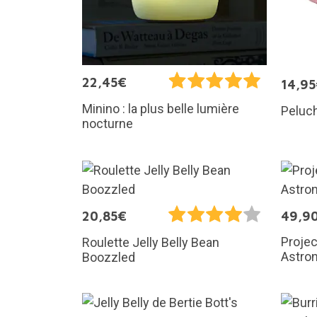
22,45€
14,9
Minino : la plus belle lumière
Peluc
nocturne
20,85€
49,9
Projec
Roulette Jelly Belly Bean
Astro
Boozzled