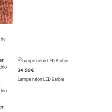
 de
34,99€
Lampe néon LED Barbie
n
idéo